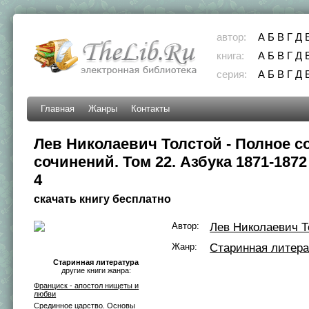
автор:
А
Б
В
Г
Д
книга:
А
Б
В
Г
Д
серия:
А
Б
В
Г
Д
Главная
Жанры
Контакты
Лев Николаевич Толстой - Полное с
сочинений. Том 22. Азбука 1871-1872 г
4
скачать книгу бесплатно
Автор:
Лев Николаевич Т
Жанр:
Старинная литера
Старинная литература
другие книги жанра:
Франциск - апостол нищеты и
любви
Срединное царство. Основы