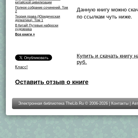
китайской цивилизации
Полное собрание сочинений. Том
Данную книгу можно ска
2
по ссылкам чуть ниже.
Теория права (Юридическая
догматика). Том 1
В Китай! Путевые наброски
художника
Все книги »
Купить и скачать книгу на 
руб.
Класс!
Оставить отзыв о книге
Электронная библиотека TheLib.Ru © 2006-2026 |
Контакты
|
Ав