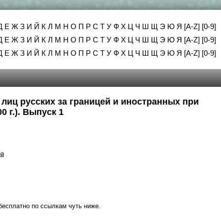
Д
Е
Ж
З
И
Й
К
Л
М
Н
О
П
Р
С
Т
У
Ф
Х
Ц
Ч
Ш
Щ
Э
Ю
Я
[A-Z]
[0-9]
Д
Е
Ж
З
И
Й
К
Л
М
Н
О
П
Р
С
Т
У
Ф
Х
Ц
Ч
Ш
Щ
Э
Ю
Я
[A-Z]
[0-9]
Д
Е
Ж
З
И
Й
К
Л
М
Н
О
П
Р
С
Т
У
Ф
Х
Ц
Ч
Ш
Щ
Э
Ю
Я
[A-Z]
[0-9]
 лиц русских за границей и иностранных при
 г.). Выпуск 1
ра
бесплатно по ссылкам чуть ниже.