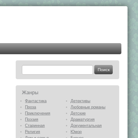
Жанры
Фантастика
Детективы
Проза
Любовные романы
Приключения
Детские
Поэзия
Драматургия
Старинная
Документальная
Религия
Юмор
Дом и семья
Бизнес