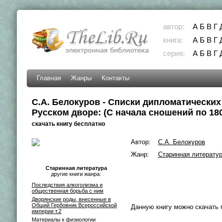
автор:
А
Б
В
Г
книга:
А
Б
В
Г
серия:
А
Б
В
Г
Главная
Жанры
Контакты
С.А. Белокуров - Списки дипломатических
Русском дворе: (С начала сношений по 1800
скачать книгу бесплатно
Автор:
С.А. Белокуров
Жанр:
Старинная литерату
Старинная литература
другие книги жанра:
Последствия алкоголизма и
общественная борьба с ним
Дворянские роды, внесенные в
Общий Гербовник Всероссийской
Данную книгу можно скачать 
империи т.2
Материалы к физиологии