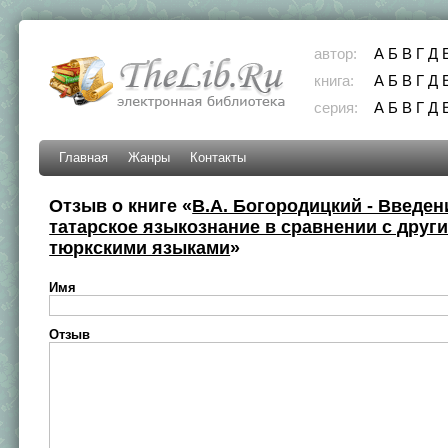
автор:
А
Б
В
Г
Д
книга:
А
Б
В
Г
Д
серия:
А
Б
В
Г
Д
Главная
Жанры
Контакты
Отзыв о книге «
В.А. Богородицкий - Введен
татарское языкознание в сравнении с друг
тюркскими языками
»
Имя
Отзыв