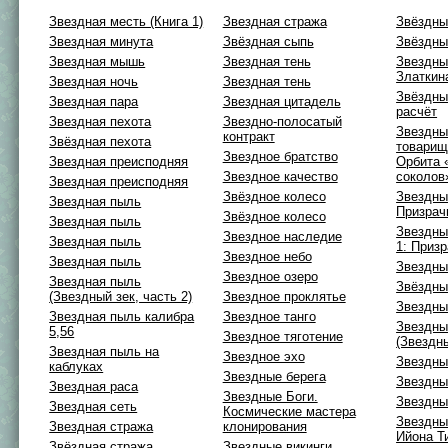
Звездная месть (Книга 1)
Звездная стража
Звёздны
Звездная минута
Звёздная сыпь
Звёздны
Звездная мышь
Звездная тень
Звездны
Златкин
Звездная ночь
Звездная тень
Звёздны
Звездная пара
Звездная цитадель
расчёт
Звездная пехота
Звездно-полосатый
Звездны
контракт
Звёздная пехота
товарищ
Звездное братство
Звездная преисподняя
Орбита 
Звездное качество
соколов
Звездная преисподняя
Звёздное колесо
Звездны
Звездная пыль
Призрач
Звёздное колесо
Звездная пыль
Звездны
Звездное наследие
Звездная пыль
1: Призр
Звездное небо
Звездная пыль
Звездны
Звездное озеро
Звездная пыль
Звёздны
(Звездный зек, часть 2)
Звездное проклятье
Звездны
Звездная пыль калибра
Звездное танго
Звездны
5,56
Звездное тяготение
(Звездны
Звездная пыль на
Звездное эхо
Звездны
каблуках
Звездные берега
Звездны
Звездная раса
Звездные Боги.
Звездны
Звездная сеть
Космические мастера
Звездны
Звездная стража
клонирования
Ийона Т
Звёздная стража
Звездные викинги