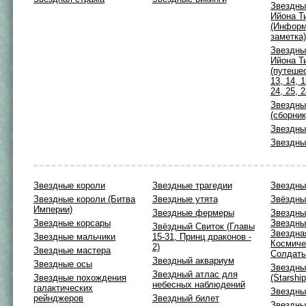
Звездны
Ийона Т
(Информ
заметка
Звездны
Ийона Т
(путешес
13, 14, 1
24, 25, 
Звездны
(сборник
Звездны
Звездны
Звездные короли
Звездные трагедии
Звездны
Звездные короли (Битва
Звездные утята
Звёздны
Империи)
Звездные фермеры
Звездны
Звездные корсары
Звездны
Звёздный Cвиток (Главы
Звездна
Звездные мальчики
15-31, Принц драконов -
Космиче
2)
Звездные мастера
Солдаты
Звездный аквариум
Звездные осы
Звездны
Звездный атлас для
Звездные похождения
(Starshi
небесных наблюдений
галактических
Звездны
рейнджеров
Звездный билет
Звездны