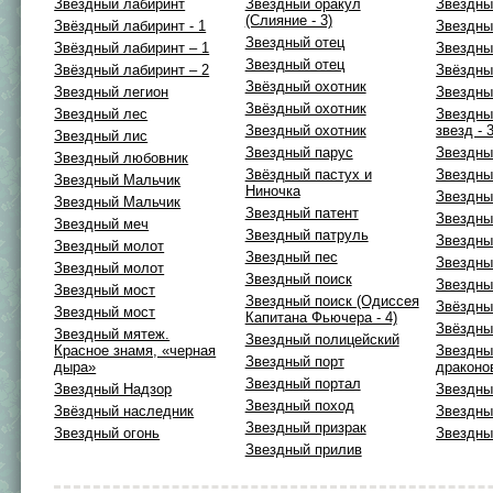
Звёздный лабиринт
Звездный оракул
Звездны
(Слияние - 3)
Звёздный лабиринт - 1
Звездны
Звездный отец
Звёздный лабиринт – 1
Звездны
Звездный отец
Звёздный лабиринт – 2
Звёздны
Звёздный охотник
Звездный легион
Звездны
Звёздный охотник
Звездный лес
Звездны
Звездный охотник
звезд - 3
Звездный лис
Звездный парус
Звездны
Звездный любовник
Звёздный пастух и
Звездны
Звездный Мальчик
Ниночка
Звездны
Звездный Мальчик
Звездный патент
Звездны
Звездный меч
Звездный патруль
Звездны
Звездный молот
Звездный пес
Звездны
Звездный молот
Звездный поиск
Звездны
Звездный мост
Звездный поиск (Одиссея
Звёздны
Звездный мост
Капитана Фьючера - 4)
Звёздны
Звездный мятеж.
Звездный полицейский
Красное знамя, «черная
Звездны
Звездный порт
дыра»
драконов
Звездный портал
Звездный Надзор
Звездны
Звездный поход
Звёздный наследник
Звездны
Звездный призрак
Звездный огонь
Звездны
Звездный прилив