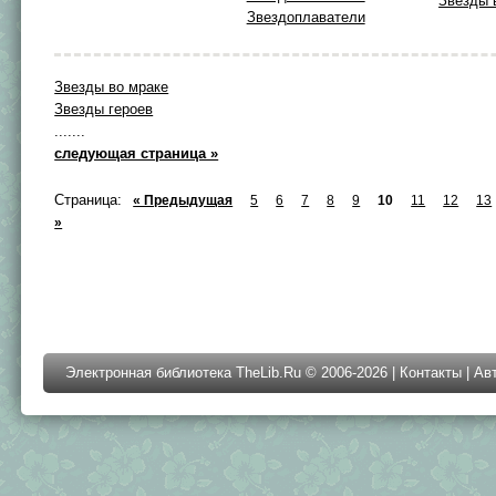
Звезды 
Звездоплаватели
Звезды во мраке
Звезды героев
.......
следующая страница »
Страница:
« Предыдущая
5
6
7
8
9
10
11
12
13
»
Электронная библиотека TheLib.Ru © 2006-2026 |
Контакты
|
Ав