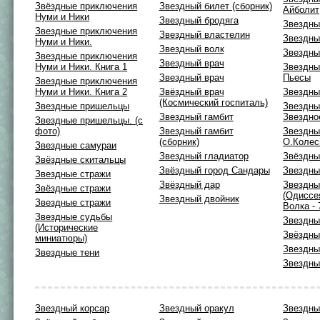
Звёздные приключения
Звездный билет (сборник)
Айболит
Нуми и Ники
Звездный бродяга
Звездны
Звездные приключения
Звездный властелин
Звездны
Нуми и Ники.
Звездный волк
Звездны
Звездные приключения
Звездный врач
Нуми и Ники. Книга 1
Звездны
Звездный врач
Пьесы
Звездные приключения
Нуми и Ники. Книга 2
Звёздный врач
Звездны
(Космический госпиталь)
Звездные пришельцы
Звездны
Звездный гамбит
Звездно
Звездные пришельцы. (с
фото)
Звездный гамбит
Звездны
(сборник)
О.Колес
Звездные самураи
Звездный гладиатор
Звёздны
Звёздные скитальцы
Звёздный город Сандары
Звездны
Звездные стражи
Звёздный дар
Звездны
Звёздные стражи
(Одиссе
Звездный двойник
Звездные стражи
Волка - 
Звездные судьбы
Звездны
(Исторические
Звёздны
миниатюры)
Звездны
Звездные тени
Звездны
Звездный корсар
Звездный оракул
Звездны