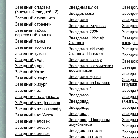
Звездный спидвей
Звездный шлюз
Звездоп
(Звездный спидвей - 2)
Звездоглазка
Звездоч
Звездный стипль-чез
Звездолет
Звездоч
Звездный странник
Звездолет 'Брунька'
Звездоч
Звездный табор,
Звездолет 2225
Звездоч
серебряный клинок
Звездолет «Иосиф
Звездоч
Звездный танец
Сталин»
звездоч
Звездный торговец
Звездолет «Иосиф
Звездоч
Звездный туман
Сталин». На взлет!
Звездоч
Звездный удар
Звездолет в лесу
Звездою
Звездный удар
Звездолет космических
Звёзды
десантников
Звёздный Ужас
Звезды
Звездолет мрака
Звездный хирург
Звезды 
Звездолет на Галахор
Звездный хирург
игрушки
Звездолёт-1
Звездный час
Звезды 
Звездолов
Звездный час адвоката
Звезды 
Звездопад
(Книга 1
Звёздный час Донована
Звездопад
Звезды 
Звездный час по тарифу
Звездопад
Звезды 
Звездный час Уилта
Звездопад. Похороны
Звезды 
Звездный человек
шоу-бизнеса
Звезды 
Звёздный человек
Звездоплаватели
Звезды 
Звездный человек
Звездоплаватели