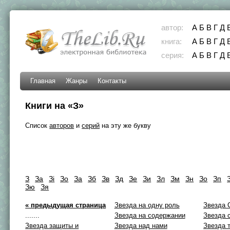
автор:
А
Б
В
Г
Д
книга:
А
Б
В
Г
Д
серия:
А
Б
В
Г
Д
Главная
Жанры
Контакты
Книги на «З»
Список
авторов
и
серий
на эту же букву
З
Зa
Зi
Зo
За
Зб
Зв
Зд
Зе
Зи
Зл
Зм
Зн
Зо
Зп
Зю
Зя
« предыдущая страница
Звезда на одну роль
Звезда 
.......
Звезда на содержании
Звезда 
Звезда защиты и
Звезда над нами
Звезда 