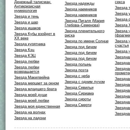
Денежный талисман.
секса
Звезда надежды
Антикризисная
Звезда 
Звезда наемников
нумерология
Звезда 
Звезда наемников
Звезда и тень
Звезда 
Звезда Пигаля (Мария
Звезда и шар
Глебова–Семенова)
Звезда 
Звезда ишаков
Звезда пленительного
Звезда 
Звезда Кубы взойдет в
риска
(фрагме
XX веке
Звезда по имени Солнце
Звезда 
Звезда курятника
счастья
Звезда под бичем
Звезда Кэц
Звезда 
Звезда под бичем
Звезда КЭЦ
Звездна
Звезда под бичом
Звезда любви
Звездна
Звезда полынь
Звезда любви
Звездна
Звезда поэта
возвращается
промете
Звезда с неба
Звезда Макилвейна
Звездна
Звезда с одним лучом
Звезда мерцает за окном
Звездна
Звезда Севильи
Звезда младшего брата
Звездна
Звезда Сириама
Звезда моей души
Звездна
Звезда сироты
Звезда моей любви
Звездна
Звезда Смерти
Звезда моя единственная
Звездна
Звезда на волнах
Звездна
Звезда на ладони