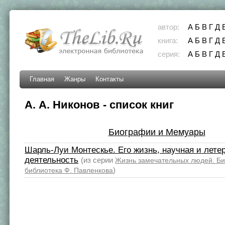
автор:
А
Б
В
Г
Д
книга:
А
Б
В
Г
Д
серия:
А
Б
В
Г
Д
Главная
Жанры
Контакты
А. А. Никонов - список книг
Биографии и Мемуары
Шарль-Луи Монтескье. Его жизнь, научная и лете
деятельность
(из серии
Жизнь замечательных людей. Б
)
библиотека Ф. Павленкова