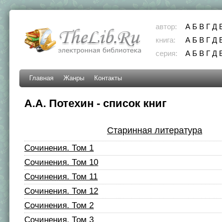
автор:
А
Б
В
Г
Д
книга:
А
Б
В
Г
Д
серия:
А
Б
В
Г
Д
Главная
Жанры
Контакты
А.А. Потехин - список книг
Старинная литература
Сочинения. Том 1
Сочинения. Том 10
Сочинения. Том 11
Сочинения. Том 12
Сочинения. Том 2
Сочинения. Том 3