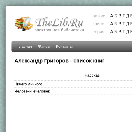
автор:
А
Б
В
Г
Д
книга:
А
Б
В
Г
Д
серия:
А
Б
В
Г
Д
Главная
Жанры
Контакты
Александр Григоров - список книг
Рассказ
Ничего личного
Человек-Нечеловек