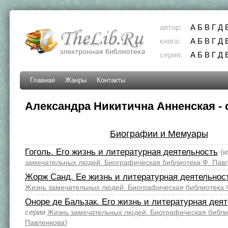
автор:
А
Б
В
Г
Д
книга:
А
Б
В
Г
Д
серия:
А
Б
В
Г
Д
Главная
Жанры
Контакты
Александра Никитична Анненская - 
Биографии и Мемуары
Гоголь. Его жизнь и литературная деятельность
(
замечательных людей. Биографическая библиотека Ф. Пав
Жорж Санд. Ее жизнь и литературная деятельнос
Жизнь замечательных людей. Биографическая библиотека 
Оноре де Бальзак. Его жизнь и литературная дея
серии
Жизнь замечательных людей. Биографическая библи
)
Павленкова