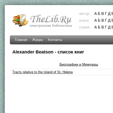
автор:
А
Б
В
Г
Д
книга:
А
Б
В
Г
Д
серия:
А
Б
В
Г
Д
Главная
Жанры
Контакты
Alexander Beatson - список книг
Биографии и Мемуары
Tracts relative to the Island of St. Helena