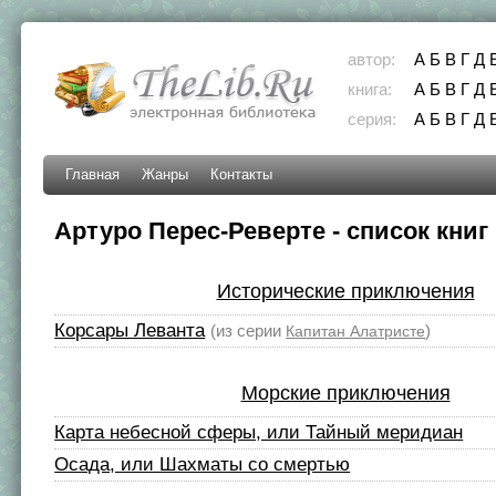
автор:
А
Б
В
Г
Д
книга:
А
Б
В
Г
Д
серия:
А
Б
В
Г
Д
Главная
Жанры
Контакты
Артуро Перес-Реверте - список книг
Исторические приключения
Корсары Леванта
(из серии
)
Капитан Алатристе
Морские приключения
Карта небесной сферы, или Тайный меридиан
Осада, или Шахматы со смертью