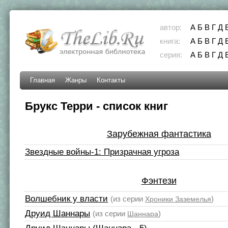
автор:
А
Б
В
Г
Д
книга:
А
Б
В
Г
Д
серия:
А
Б
В
Г
Д
Главная
Жанры
Контакты
Брукс Терри - список книг
Зарубежная фантастика
Звездные войны-1: Призрачная угроза
Фэнтези
Волшебник у власти
(из серии
)
Хроники Заземелья
Друид Шаннары
(из серии
)
Шаннара