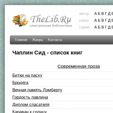
автор:
А
Б
В
Г
Д
книга:
А
Б
В
Г
Д
серия:
А
Б
В
Г
Д
Главная
Жанры
Контакты
Чаплин Сид - список книг
Современная проза
Битки на пасху
Бродяга
Вечная память Лэмберту
Гордость павлина
Диплом спасателя
Караван к солнцу