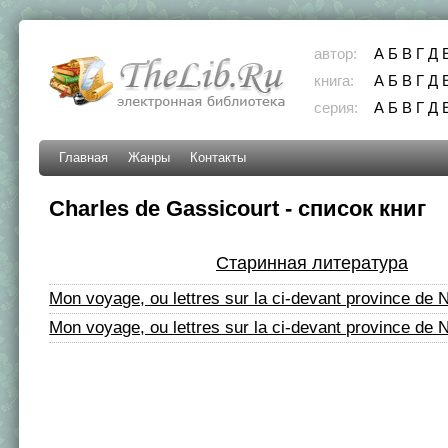
автор:
А
Б
В
Г
Д
книга:
А
Б
В
Г
Д
серия:
А
Б
В
Г
Д
Главная
Жанры
Контакты
Charles de Gassicourt - список книг
Старинная литература
Mon voyage, ou lettres sur la ci-devant province de
Mon voyage, ou lettres sur la ci-devant province de 