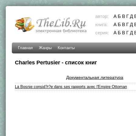
автор:
А
Б
В
Г
Д
книга:
А
Б
В
Г
Д
серия:
А
Б
В
Г
Д
Главная
Жанры
Контакты
Charles Pertusier - список книг
Документальная литература
La Bosnie consid?r?e dans ses rapports avec l'Empire Ottoman