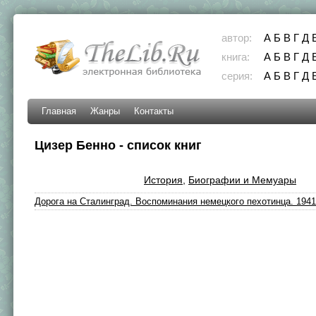
автор:
А
Б
В
Г
Д
книга:
А
Б
В
Г
Д
серия:
А
Б
В
Г
Д
Главная
Жанры
Контакты
Цизер Бенно - список книг
История
,
Биографии и Мемуары
Дорога на Сталинград. Воспоминания немецкого пехотинца. 1941