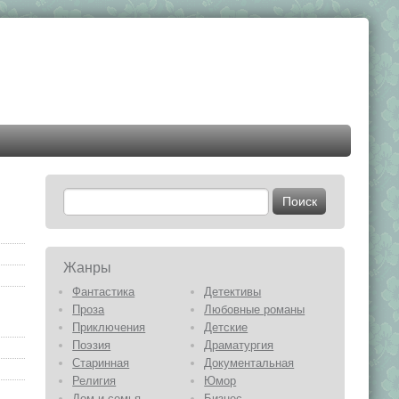
Жанры
Фантастика
Детективы
Проза
Любовные романы
Приключения
Детские
Поэзия
Драматургия
Старинная
Документальная
Религия
Юмор
Дом и семья
Бизнес