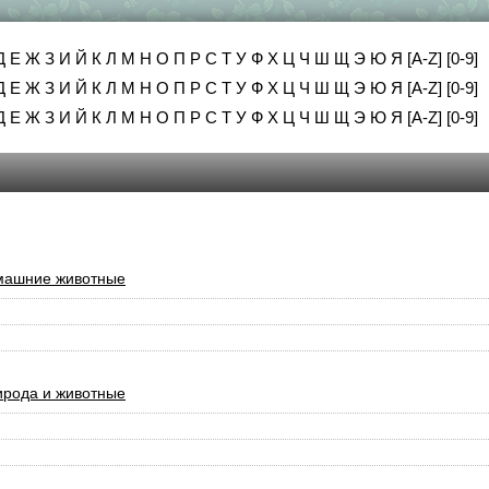
Д
Е
Ж
З
И
Й
К
Л
М
Н
О
П
Р
С
Т
У
Ф
Х
Ц
Ч
Ш
Щ
Э
Ю
Я
[A-Z]
[0-9]
Д
Е
Ж
З
И
Й
К
Л
М
Н
О
П
Р
С
Т
У
Ф
Х
Ц
Ч
Ш
Щ
Э
Ю
Я
[A-Z]
[0-9]
Д
Е
Ж
З
И
Й
К
Л
М
Н
О
П
Р
С
Т
У
Ф
Х
Ц
Ч
Ш
Щ
Э
Ю
Я
[A-Z]
[0-9]
машние животные
рода и животные