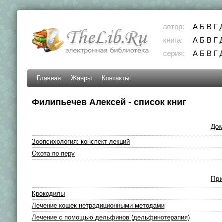
автор:
А
Б
В
Г
книга:
А
Б
В
Г
серия:
А
Б
В
Г
Главная
Жанры
Контакты
Филипьечев Алексей - список книг
До
Зоопсихология: конспект лекций
Охота по перу
При
Крокодилы
Лечение кошек нетрадиционными методами
Лечение с помощью дельфинов (дельфинотерапия)