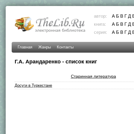
автор:
А
Б
В
Г
Д
книга:
А
Б
В
Г
Д
серия:
А
Б
В
Г
Д
Главная
Жанры
Контакты
Г.А. Арандаренко - список книг
Старинная литература
Досуги в Туркестане