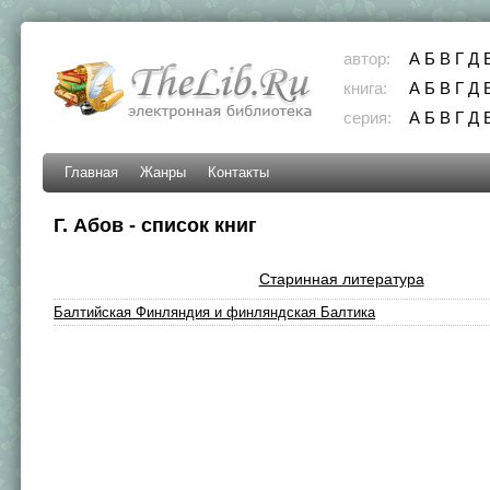
автор:
А
Б
В
Г
Д
книга:
А
Б
В
Г
Д
серия:
А
Б
В
Г
Д
Главная
Жанры
Контакты
Г. Абов - список книг
Старинная литература
Балтийская Финляндия и финляндская Балтика