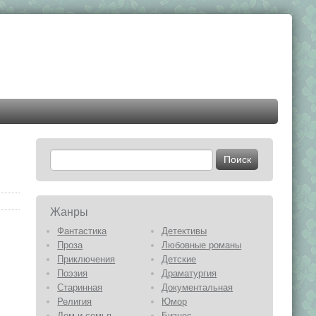
Жанры
Фантастика
Детективы
Проза
Любовные романы
Приключения
Детские
Поэзия
Драматургия
Старинная
Документальная
Религия
Юмор
Дом и семья
Бизнес