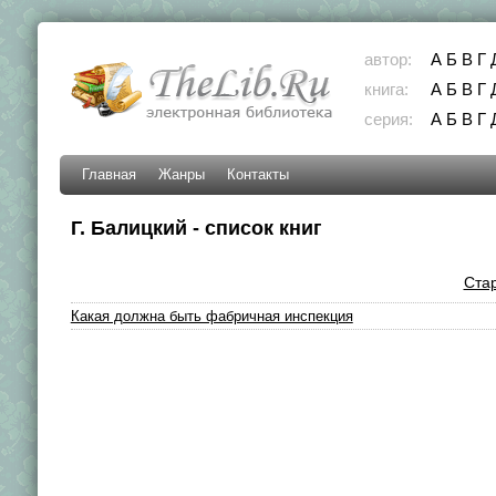
автор:
А
Б
В
Г
книга:
А
Б
В
Г
серия:
А
Б
В
Г
Главная
Жанры
Контакты
Г. Балицкий - список книг
Ста
Какая должна быть фабричная инспекция