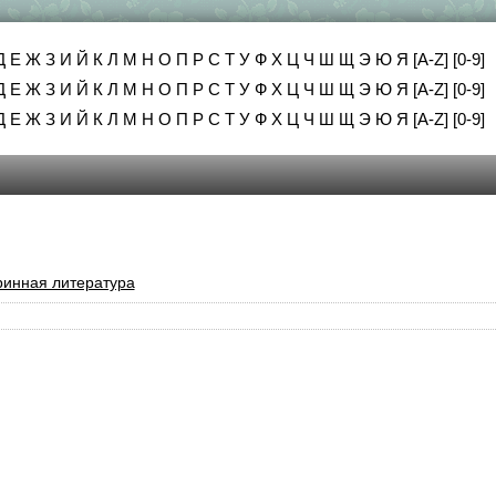
Д
Е
Ж
З
И
Й
К
Л
М
Н
О
П
Р
С
Т
У
Ф
Х
Ц
Ч
Ш
Щ
Э
Ю
Я
[A-Z]
[0-9]
Д
Е
Ж
З
И
Й
К
Л
М
Н
О
П
Р
С
Т
У
Ф
Х
Ц
Ч
Ш
Щ
Э
Ю
Я
[A-Z]
[0-9]
Д
Е
Ж
З
И
Й
К
Л
М
Н
О
П
Р
С
Т
У
Ф
Х
Ц
Ч
Ш
Щ
Э
Ю
Я
[A-Z]
[0-9]
ринная литература