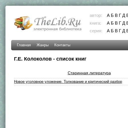
автор:
А
Б
В
Г
Д
книга:
А
Б
В
Г
Д
серия:
А
Б
В
Г
Д
Главная
Жанры
Контакты
Г.Е. Колоколов - список книг
Старинная литература
Новое уголовное уложение. Толкование и критический разбор