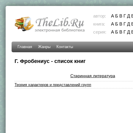
автор:
А
Б
В
Г
Д
книга:
А
Б
В
Г
Д
серия:
А
Б
В
Г
Д
Главная
Жанры
Контакты
Г. Фробениус - список книг
Старинная литература
Теория характеров и представлений групп