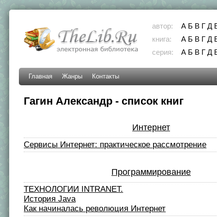
автор:
А
Б
В
Г
Д
книга:
А
Б
В
Г
Д
серия:
А
Б
В
Г
Д
Главная
Жанры
Контакты
Гагин Александр - список книг
Интернет
Сервисы Интернет: практическое рассмотрение
Программирование
ТЕХНОЛОГИИ INTRANET.
История Java
Как начиналась революция Интернет