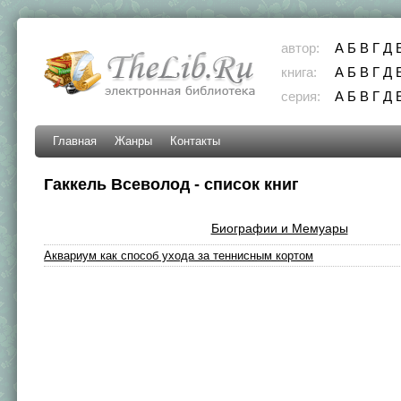
автор:
А
Б
В
Г
Д
книга:
А
Б
В
Г
Д
серия:
А
Б
В
Г
Д
Главная
Жанры
Контакты
Гаккель Всеволод - список книг
Биографии и Мемуары
Аквариум как способ ухода за теннисным кортом