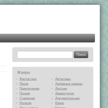
Жанры
Фантастика
Детективы
Проза
Любовные романы
Приключения
Детские
Поэзия
Драматургия
Старинная
Документальная
Религия
Юмор
Дом и семья
Бизнес