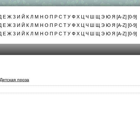
Д
Е
Ж
З
И
Й
К
Л
М
Н
О
П
Р
С
Т
У
Ф
Х
Ц
Ч
Ш
Щ
Э
Ю
Я
[A-Z]
[0-9]
Д
Е
Ж
З
И
Й
К
Л
М
Н
О
П
Р
С
Т
У
Ф
Х
Ц
Ч
Ш
Щ
Э
Ю
Я
[A-Z]
[0-9]
Д
Е
Ж
З
И
Й
К
Л
М
Н
О
П
Р
С
Т
У
Ф
Х
Ц
Ч
Ш
Щ
Э
Ю
Я
[A-Z]
[0-9]
Детская проза