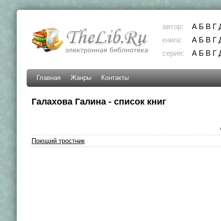
автор:
А
Б
В
Г
книга:
А
Б
В
Г
серия:
А
Б
В
Г
Главная
Жанры
Контакты
Галахова Галина - список книг
Поющий тростник