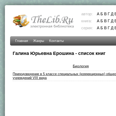
автор:
А
Б
В
Г
Д
книга:
А
Б
В
Г
Д
серия:
А
Б
В
Г
Д
Главная
Жанры
Контакты
Галина Юрьевна Ерошина - список книг
Биология
Природоведение в 5 классе специальных (коррекционных) обще
учреждений VIII вида