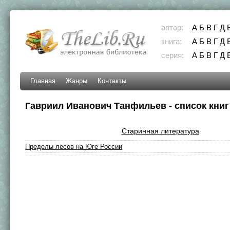
автор:
А
Б
В
Г
Д
книга:
А
Б
В
Г
Д
серия:
А
Б
В
Г
Д
Главная
Жанры
Контакты
Гавриил Иванович Танфильев - список книг
Старинная литература
Пределы лесов на Юге России