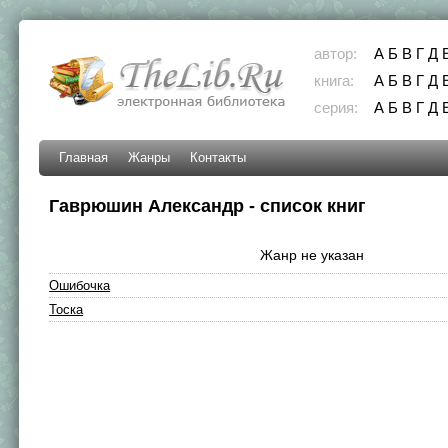
автор:
А
Б
В
Г
Д
книга:
А
Б
В
Г
Д
серия:
А
Б
В
Г
Д
Главная
Жанры
Контакты
Гаврюшин Александр - список книг
Жанр не указан
Ошибочка
Тоска