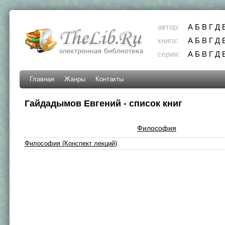
автор:
А
Б
В
Г
Д
книга:
А
Б
В
Г
Д
серия:
А
Б
В
Г
Д
Главная
Жанры
Контакты
Гайдадымов Евгений - список книг
Философия
Философия (Конспект лекций)