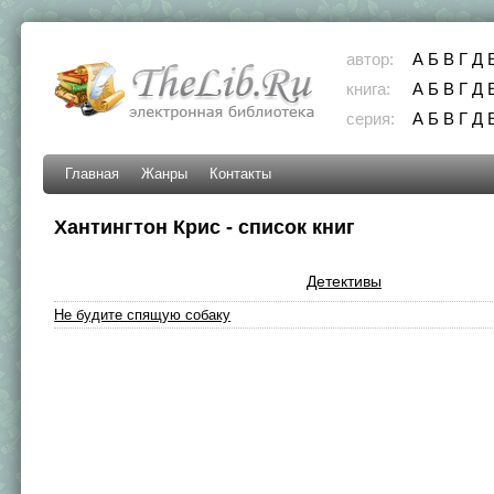
автор:
А
Б
В
Г
Д
книга:
А
Б
В
Г
Д
серия:
А
Б
В
Г
Д
Главная
Жанры
Контакты
Хантингтон Крис - список книг
Детективы
Не будите спящую собаку