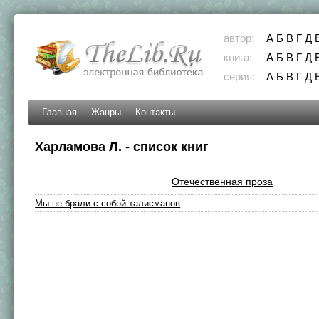
автор:
А
Б
В
Г
Д
книга:
А
Б
В
Г
Д
серия:
А
Б
В
Г
Д
Главная
Жанры
Контакты
Харламова Л. - список книг
Отечественная проза
Мы не брали с собой талисманов