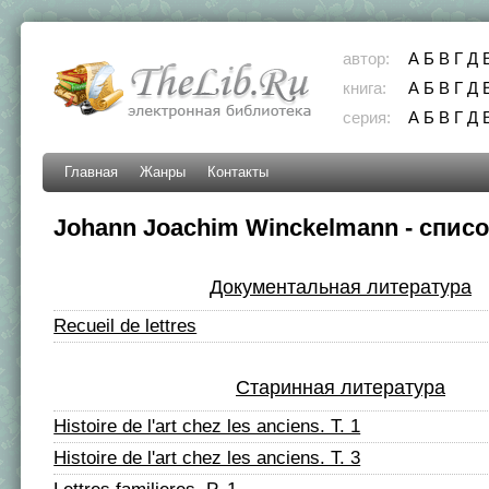
автор:
А
Б
В
Г
Д
книга:
А
Б
В
Г
Д
серия:
А
Б
В
Г
Д
Главная
Жанры
Контакты
Johann Joachim Winckelmann - списо
Документальная литература
Recueil de lettres
Старинная литература
Histoire de l'art chez les anciens. T. 1
Histoire de l'art chez les anciens. T. 3