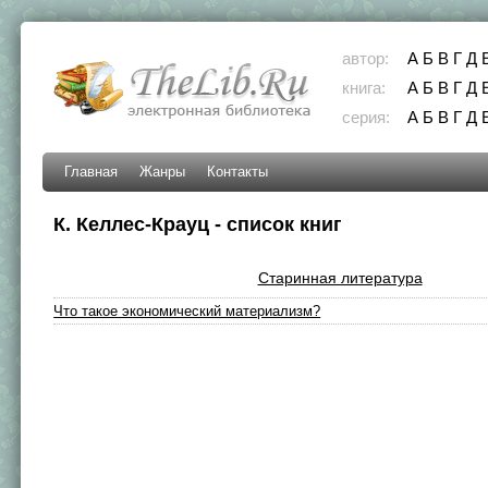
автор:
А
Б
В
Г
Д
книга:
А
Б
В
Г
Д
серия:
А
Б
В
Г
Д
Главная
Жанры
Контакты
К. Келлес-Крауц - список книг
Старинная литература
Что такое экономический материализм?