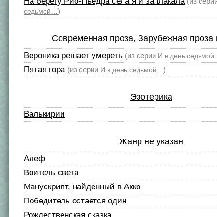
На берегу Рио-Пьедра села я и заплакала
(из сери
)
седьмой…
Современная проза
,
Зарубежная проза 
Вероника решает умереть
(из серии
И в день седьмо
Пятая гора
(из серии
)
И в день седьмой…
Эзотерика
Валькирии
Жанр не указан
Алеф
Воитель света
Манускрипт, найденный в Акко
Победитель остается один
Рождественская сказка