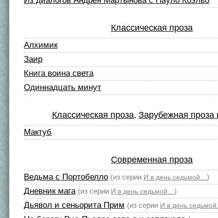
Из диалогов Андрея Мартынова с Пауло Коэльо
Классическая проза
Алхимик
Заир
Книга воина света
Одиннадцать минут
Классическая проза
,
Зарубежная проза 
Мактуб
Современная проза
Ведьма с Портобелло
(из серии
)
И в день седьмой…
Дневник мага
(из серии
)
И в день седьмой…
Дьявол и сеньорита Прим
(из серии
И в день седьмо