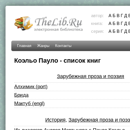
автор:
А
Б
В
Г
Д
книга:
А
Б
В
Г
Д
серия:
А
Б
В
Г
Д
Главная
Жанры
Контакты
Коэльо Пауло - список книг
Зарубежная проза и поэзия
Алхимик (port)
Брида
Мактуб (engl)
История
,
Зарубежная проза и поэ