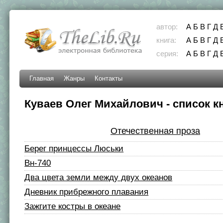
автор:
А
Б
В
Г
Д
книга:
А
Б
В
Г
Д
серия:
А
Б
В
Г
Д
Главная
Жанры
Контакты
Куваев Олег Михайлович - список к
Отечественная проза
Берег принцессы Люськи
Вн-740
Два цвета земли между двух океанов
Дневник прибрежного плавания
Зажгите костры в океане