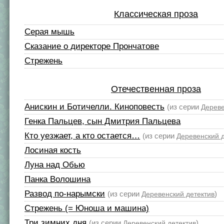
Классическая проза
Серая мышь
Сказание о директоре Прончатове
Стрежень
Отечественная проза
Анискин и Ботичелли. Киноповесть
(из серии
Дереве
Генка Пальцев, сын Дмитрия Пальцева
Кто уезжает, а кто остается…
(из серии
Деревенский 
Лосиная кость
Луна над Обью
Панка Волошина
Развод по-нарымски
(из серии
)
Деревенский детектив
Стрежень (= Юноша и машина)
Три зимних дня
(из серии
)
Деревенский детектив