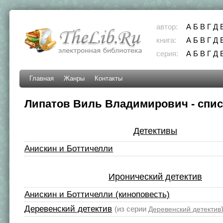
автор:
А
Б
В
Г
Д
книга:
А
Б
В
Г
Д
серия:
А
Б
В
Г
Д
Главная
Жанры
Контакты
Липатов Виль Владимирович - спис
Детективы
Анискин и Боттичелли
Иронический детектив
Анискин и Боттичелли (киноповесть)
Деревенский детектив
(из серии
Деревенский детектив