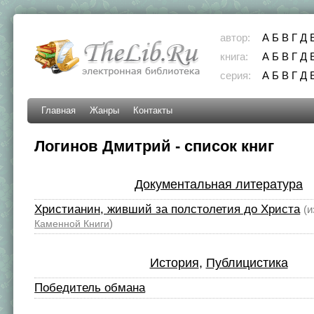
автор:
А
Б
В
Г
Д
книга:
А
Б
В
Г
Д
серия:
А
Б
В
Г
Д
Главная
Жанры
Контакты
Логинов Дмитрий - список книг
Документальная литература
Христианин, живший за полстолетия до Христа
(
)
Каменной Книги
История
,
Публицистика
Победитель обмана