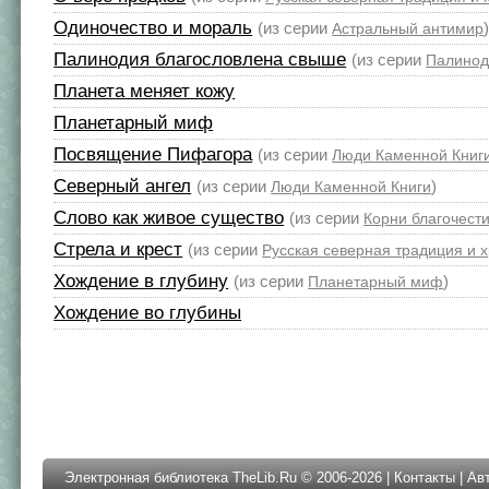
Одиночество и мораль
(из серии
Астральный антимир
Палинодия благословлена свыше
(из серии
Палинод
Планета меняет кожу
Планетарный миф
Посвящение Пифагора
(из серии
Люди Каменной Книг
Северный ангел
(из серии
)
Люди Каменной Книги
Слово как живое существо
(из серии
Корни благочест
Стрела и крест
(из серии
Русская северная традиция и 
Хождение в глубину
(из серии
)
Планетарный миф
Хождение во глубины
Электронная библиотека TheLib.Ru © 2006-2026 |
Контакты
|
Ав