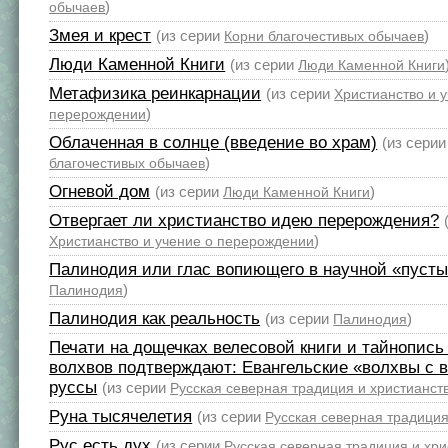
)
обычаев
Змея и крест
(из серии
)
Корни благочестивых обычаев
Люди Каменной Книги
(из серии
Люди Каменной Книги
Метафизика реинкарнации
(из серии
Христианство и 
)
перерождении
Облаченная в солнце (введение во храм)
(из сери
)
благочестивых обычаев
Огневой дом
(из серии
)
Люди Каменной Книги
Отвергает ли христианство идею перерождения?
)
Христианство и учение о перерождении
Палинодия или глас вопиющего в научной «пуст
)
Палинодия
Палинодия как реальность
(из серии
)
Палинодия
Печати на дощечках велесовой книги и тайнопись 
волхвов подтверждают: Евангельские «волхвы с в
руссы
(из серии
Русская северная традиция и христианст
Руна тысячелетия
(из серии
Русская северная традиция
Рус есть дух
(из серии
Русская северная традиция и хри