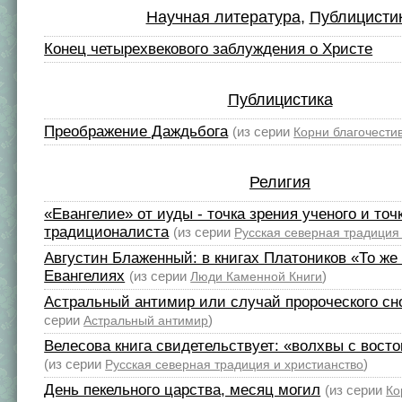
Научная литература
,
Публицисти
Конец четырехвекового заблуждения о Христе
Публицистика
Преображение Даждьбога
(из серии
Корни благочести
Религия
«Евангелие» от иуды - точка зрения ученого и точ
традиционалиста
(из серии
Русская северная традиция
Августин Блаженный: в книгах Платоников «То же 
Евангелиях
(из серии
)
Люди Каменной Книги
Астральный антимир или случай пророческого с
серии
)
Астральный антимир
Велесова книга свидетельствует: «волхвы с восто
(из серии
)
Русская северная традиция и христианство
День пекельного царства, месяц могил
(из серии
Ко