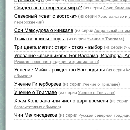
Свидетель сотворения мира?
(из серии
Люди Каменн
Северный «свет с востока»
(из серии
Христианство и 
)
перерождении
Сон Максудова о кинжале
(из серии
Астральный анти
Точка вершины конуса
(из серии
)
Учение о Триглаве
Три цвета магии: старт - отказ - выбор
(из серии
Уч
Упование «язычников»: Бог Валаама, Иоафора, А
)
Русская северная традиция и христианство
Успение Майи - рождество Богородицы
(из серии
К
)
обычаев
Учение Гипербореев
(из серии
)
Учение о Триглаве
Учение о Триглаве
(из серии
)
Учение о Триглаве
Храм Колывана или число царя времени
(из серии
)
благочестивых обычаев
Чин Мелхиседеков
(из серии
Русская северная традици