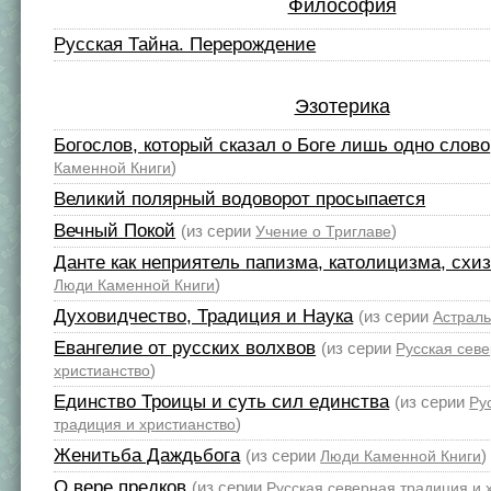
Философия
Русская Тайна. Перерождение
Эзотерика
Богослов, который сказал о Боге лишь одно слово
)
Каменной Книги
Великий полярный водоворот просыпается
Вечный Покой
(из серии
)
Учение о Триглаве
Данте как неприятель папизма, католицизма, схи
)
Люди Каменной Книги
Духовидчество, Традиция и Наука
(из серии
Астрал
Евангелие от русских волхвов
(из серии
Русская сев
)
христианство
Единство Троицы и суть сил единства
(из серии
Ру
)
традиция и христианство
Женитьба Даждьбога
(из серии
)
Люди Каменной Книги
О вере предков
(из серии
Русская северная традиция и 