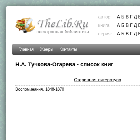
автор:
А
Б
В
Г
Д
книга:
А
Б
В
Г
Д
серия:
А
Б
В
Г
Д
Главная
Жанры
Контакты
Н.А. Тучкова-Огарева - список книг
Старинная литература
Воспоминания. 1848-1870