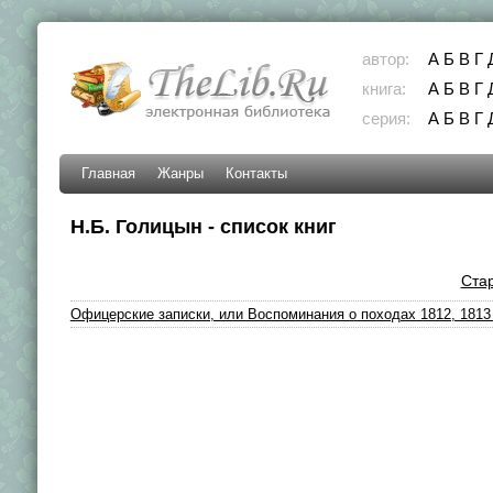
автор:
А
Б
В
Г
книга:
А
Б
В
Г
серия:
А
Б
В
Г
Главная
Жанры
Контакты
Н.Б. Голицын - список книг
Ста
Офицерские записки, или Воспоминания о походах 1812, 1813 