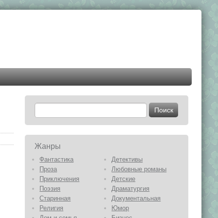
Жанры
Фантастика
Детективы
Проза
Любовные романы
Приключения
Детские
Поэзия
Драматургия
Старинная
Документальная
Религия
Юмор
Дом и семья
Бизнес