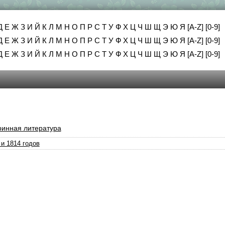
Д
Е
Ж
З
И
Й
К
Л
М
Н
О
П
Р
С
Т
У
Ф
Х
Ц
Ч
Ш
Щ
Э
Ю
Я
[A-Z]
[0-9]
Д
Е
Ж
З
И
Й
К
Л
М
Н
О
П
Р
С
Т
У
Ф
Х
Ц
Ч
Ш
Щ
Э
Ю
Я
[A-Z]
[0-9]
Д
Е
Ж
З
И
Й
К
Л
М
Н
О
П
Р
С
Т
У
Ф
Х
Ц
Ч
Ш
Щ
Э
Ю
Я
[A-Z]
[0-9]
ринная литература
и 1814 годов