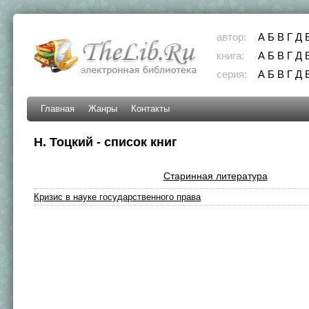
автор:
А
Б
В
Г
Д
книга:
А
Б
В
Г
Д
серия:
А
Б
В
Г
Д
Главная
Жанры
Контакты
Н. Тоцкий - список книг
Старинная литература
Кризис в науке государственного права