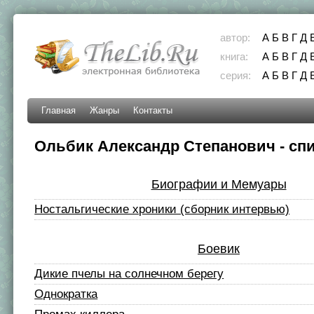
автор:
А
Б
В
Г
Д
книга:
А
Б
В
Г
Д
серия:
А
Б
В
Г
Д
Главная
Жанры
Контакты
Ольбик Александр Степанович - спи
Биографии и Мемуары
Ностальгические хроники (сборник интервью)
Боевик
Дикие пчелы на солнечном берегу
Однократка