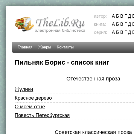
автор:
А
Б
В
Г
Д
книга:
А
Б
В
Г
Д
серия:
А
Б
В
Г
Д
Главная
Жанры
Контакты
Пильняк Борис - список книг
Отечественная проза
Жулики
Красное дерево
О моем отце
Повесть Петербургская
Советская классическая проза