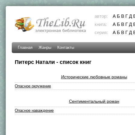
автор:
А
Б
В
Г
Д
книга:
А
Б
В
Г
Д
серия:
А
Б
В
Г
Д
Главная
Жанры
Контакты
Питерс Натали - список книг
Исторические любовные романы
Опасное окружение
Сентиментальный роман
Опасное наваждение