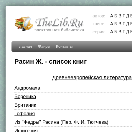
автор:
А
Б
В
Г
Д
книга:
А
Б
В
Г
Д
серия:
А
Б
В
Г
Д
Главная
Жанры
Контакты
Расин Ж. - список книг
Древнеевропейская литература
Андромаха
Береника
Британик
Гофолия
Из "Федры" Расина (Пер. Ф. И. Тютчева)
Ифигения