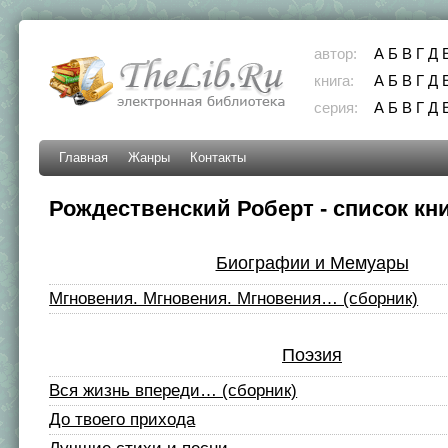
автор:
А
Б
В
Г
Д
книга:
А
Б
В
Г
Д
серия:
А
Б
В
Г
Д
Главная
Жанры
Контакты
Рождественский Роберт - список кн
Биографии и Мемуары
Мгновения. Мгновения. Мгновения… (сборник)
Поэзия
Вся жизнь впереди… (сборник)
До твоего прихода