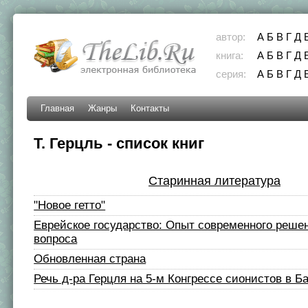
автор:
А
Б
В
Г
Д
книга:
А
Б
В
Г
Д
серия:
А
Б
В
Г
Д
Главная
Жанры
Контакты
Т. Герцль - список книг
Старинная литература
"Новое гетто"
Еврейское государство: Опыт современного реше
вопроса
Обновленная страна
Речь д-ра Герцля на 5-м Конгрессе сионистов в Б