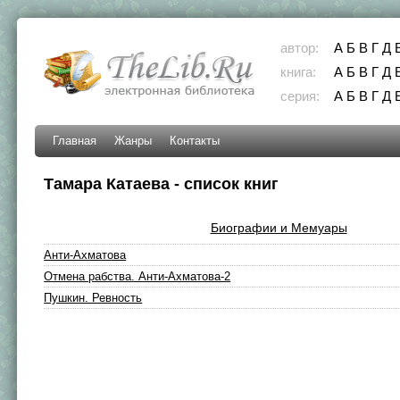
автор:
А
Б
В
Г
Д
книга:
А
Б
В
Г
Д
серия:
А
Б
В
Г
Д
Главная
Жанры
Контакты
Тамара Катаева - список книг
Биографии и Мемуары
Анти-Ахматова
Отмена рабства. Анти-Ахматова-2
Пушкин. Ревность