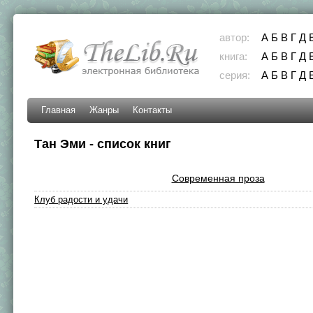
автор:
А
Б
В
Г
Д
книга:
А
Б
В
Г
Д
серия:
А
Б
В
Г
Д
Главная
Жанры
Контакты
Тан Эми - список книг
Современная проза
Клуб радости и удачи