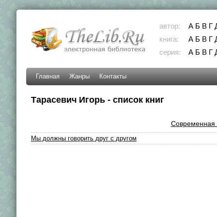
автор:
А
Б
В
Г
книга:
А
Б
В
Г
серия:
А
Б
В
Г
Главная
Жанры
Контакты
Тарасевич Игорь - список книг
Современная 
Мы должны говорить друг с другом