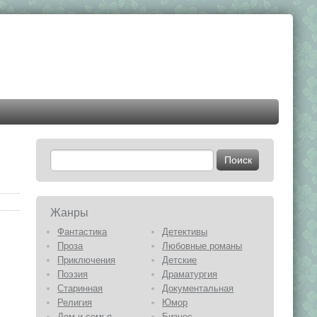
Жанры
Фантастика
Детективы
Проза
Любовные романы
Приключения
Детские
Поэзия
Драматургия
Старинная
Документальная
Религия
Юмор
Дом и семья
Бизнес