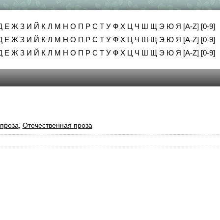
Д
Е
Ж
З
И
Й
К
Л
М
Н
О
П
Р
С
Т
У
Ф
Х
Ц
Ч
Ш
Щ
Э
Ю
Я
[A-Z]
[0-9]
Д
Е
Ж
З
И
Й
К
Л
М
Н
О
П
Р
С
Т
У
Ф
Х
Ц
Ч
Ш
Щ
Э
Ю
Я
[A-Z]
[0-9]
Д
Е
Ж
З
И
Й
К
Л
М
Н
О
П
Р
С
Т
У
Ф
Х
Ц
Ч
Ш
Щ
Э
Ю
Я
[A-Z]
[0-9]
проза
,
Отечественная проза