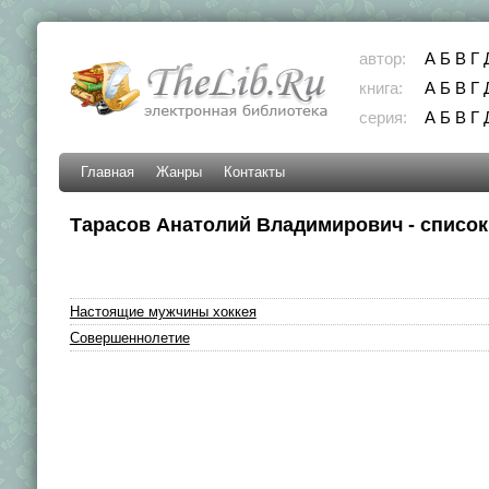
автор:
А
Б
В
Г
книга:
А
Б
В
Г
серия:
А
Б
В
Г
Главная
Жанры
Контакты
Тарасов Анатолий Владимирович - список
Настоящие мужчины хоккея
Совершеннолетие