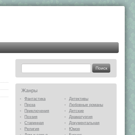
Жанры
Фантастика
Детективы
Проза
Любовные романы
Приключения
Детские
Поэзия
Драматургия
Старинная
Документальная
Религия
Юмор
Дом и семья
Бизнес