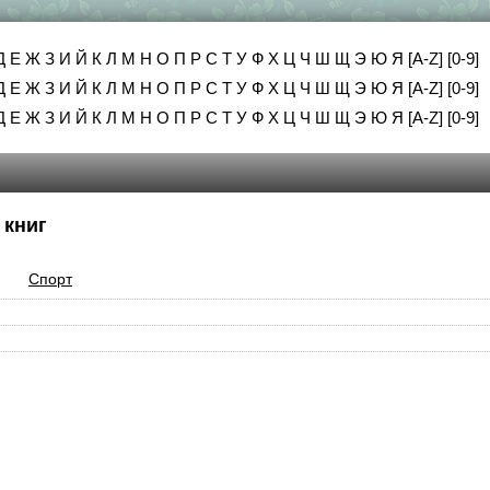
Д
Е
Ж
З
И
Й
К
Л
М
Н
О
П
Р
С
Т
У
Ф
Х
Ц
Ч
Ш
Щ
Э
Ю
Я
[A-Z]
[0-9]
Д
Е
Ж
З
И
Й
К
Л
М
Н
О
П
Р
С
Т
У
Ф
Х
Ц
Ч
Ш
Щ
Э
Ю
Я
[A-Z]
[0-9]
Д
Е
Ж
З
И
Й
К
Л
М
Н
О
П
Р
С
Т
У
Ф
Х
Ц
Ч
Ш
Щ
Э
Ю
Я
[A-Z]
[0-9]
 книг
Спорт