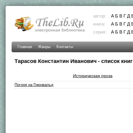
автор:
А
Б
В
Г
Д
книга:
А
Б
В
Г
Д
серия:
А
Б
В
Г
Д
Главная
Жанры
Контакты
Тарасов Константин Иванович - список книг
Историческая проза
Погоня на Грюнвальд